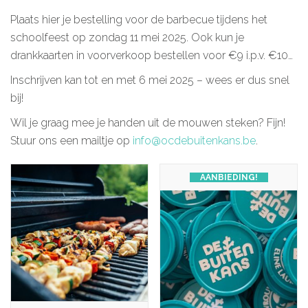
Plaats hier je bestelling voor de barbecue tijdens het
schoolfeest op zondag 11 mei 2025. Ook kun je
drankkaarten in voorverkoop bestellen voor €9 i.p.v. €10…
Inschrijven kan tot en met 6 mei 2025 – wees er dus snel
bij!
Wil je graag mee je handen uit de mouwen steken? Fijn!
Stuur ons een mailtje op
info@ocdebuitenkans.be
.
AANBIEDING!